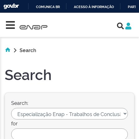
COMUNICA BR
ACESSO À INFORMAÇÃO
PARTI
Skip navigation
IR
PARA
O
CONTEÚDO
Search
Search
Search:
for