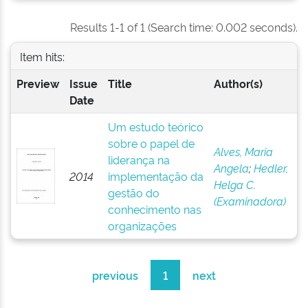
Results 1-1 of 1 (Search time: 0.002 seconds).
Item hits:
Preview
Issue
Title
Author(s)
Date
Um estudo teórico
sobre o papel de
Alves, Maria
liderança na
Angela
;
Hedler,
2014
implementação da
Helga C.
gestão do
(Examinadora)
conhecimento nas
organizações
previous
1
next