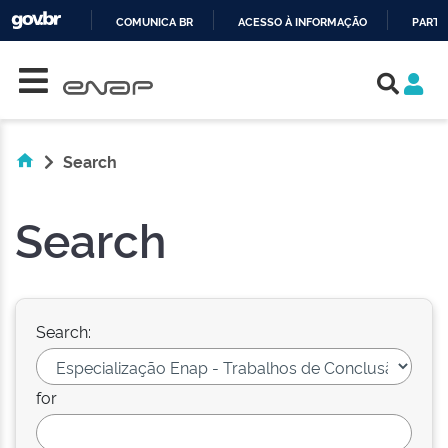
COMUNICA BR
ACESSO À INFORMAÇÃO
PARTI
Skip navigation
IR
PARA
O
CONTEÚDO
Search
Search
Search:
for