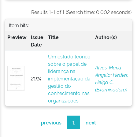
Results 1-1 of 1 (Search time: 0.002 seconds).
Item hits:
Preview
Issue
Title
Author(s)
Date
Um estudo teórico
sobre o papel de
Alves, Maria
liderança na
Angela
;
Hedler,
2014
implementação da
Helga C.
gestão do
(Examinadora)
conhecimento nas
organizações
previous
1
next