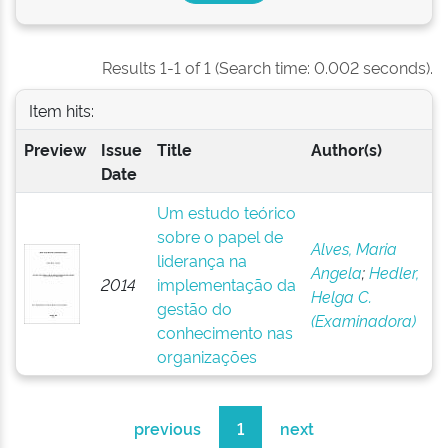
Results 1-1 of 1 (Search time: 0.002 seconds).
Item hits:
Preview
Issue
Title
Author(s)
Date
Um estudo teórico
sobre o papel de
Alves, Maria
liderança na
Angela
;
Hedler,
2014
implementação da
Helga C.
gestão do
(Examinadora)
conhecimento nas
organizações
previous
1
next