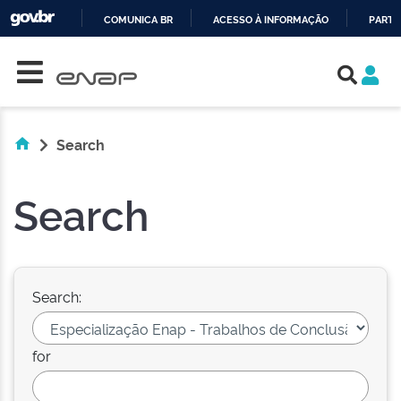
COMUNICA BR
ACESSO À INFORMAÇÃO
PARTI
Skip navigation
IR
PARA
O
CONTEÚDO
Search
Search
Search:
for