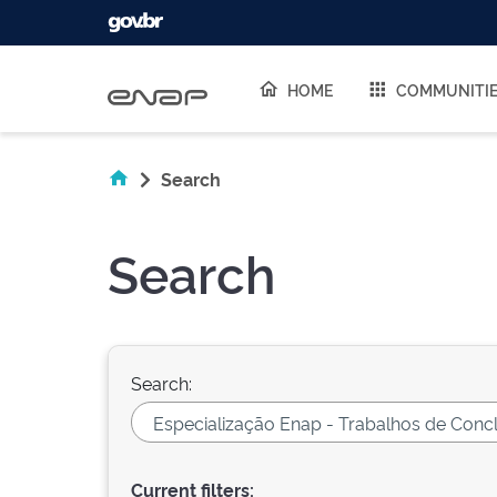
Skip navigation
HOME
COMMUNITI
Search
Search
Search:
Current filters: