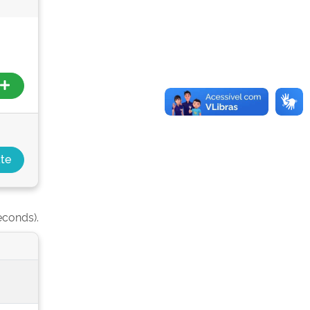
econds).