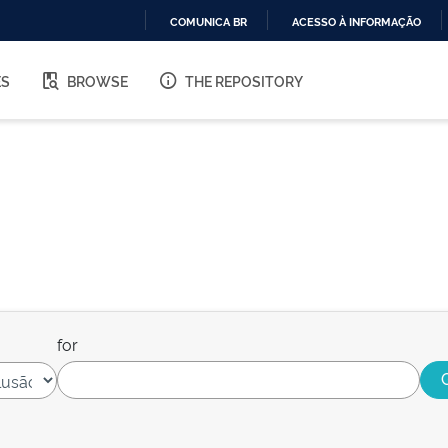
COMUNICA BR
ACESSO À INFORMAÇÃO
IR
PARA
ES
BROWSE
THE REPOSITORY
O
CONTEÚDO
for