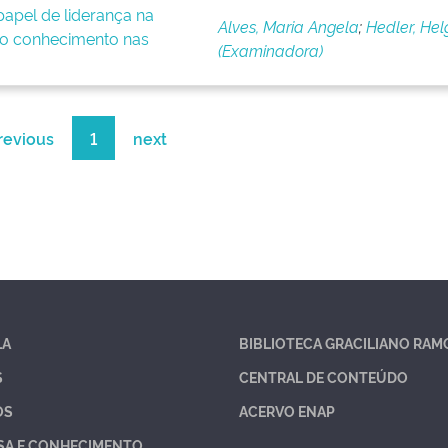
apel de liderança na
Alves, Maria Angela
;
Hedler, Hel
o conhecimento nas
(Examinadora)
revious
1
next
LA
BIBLIOTECA GRACILIANO RAM
S
CENTRAL DE CONTEÚDO
OS
ACERVO ENAP
SA E CONHECIMENTO