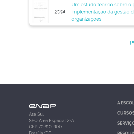
Um estudo teórico sobre o p
2014
implementação da gestão d
organizações
p
A ESCO
CURSO
Asa Sul
SPO Área Especial 2-A
SERVIÇ
CEP 70.610-900
Brasília/DF
PESQUI