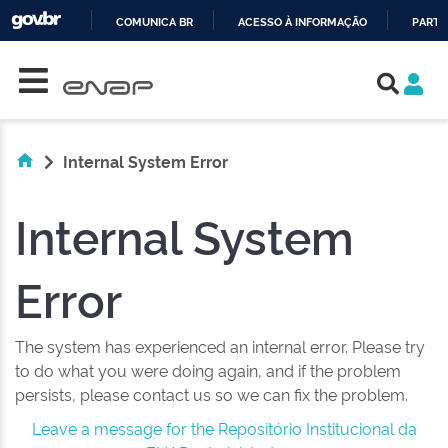
COMUNICA BR
ACESSO À INFORMAÇÃO
PARTI
Skip navigation
IR
PARA
O
CONTEÚDO
Internal System Error
Internal System
Error
The system has experienced an internal error. Please try
to do what you were doing again, and if the problem
persists, please contact us so we can fix the problem.
Leave a message for the Repositório Institucional da