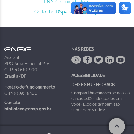
ENAP administrators.
Go to the DSpace home page
NAS REDES
Asa Sul
SPO Área Especial 2-A
CEP 70.610-900
ACESSIBILIDADE
Brasília/DF
DEIXE SEU FEEDBACK
Horário de funcionamento
Compartilhe conosco
se nossos
08h00 às 18h00
canais estão adequados pra
Contato
você? Elogios também são
biblioteca@enap.gov.br
super bem vindos!