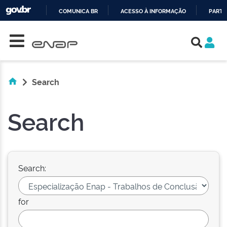
COMUNICA BR
ACESSO À INFORMAÇÃO
PARTI
Skip navigation
IR
PARA
O
CONTEÚDO
Search
Search
Search:
for