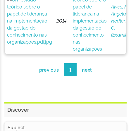
papel de
Alves, Ma
liderança na
Angela
;
2014
implementação
Hedler, H
da gestão do
C.
conhecimento
(Examina
nas
organizações
previous
1
next
Discover
Subject