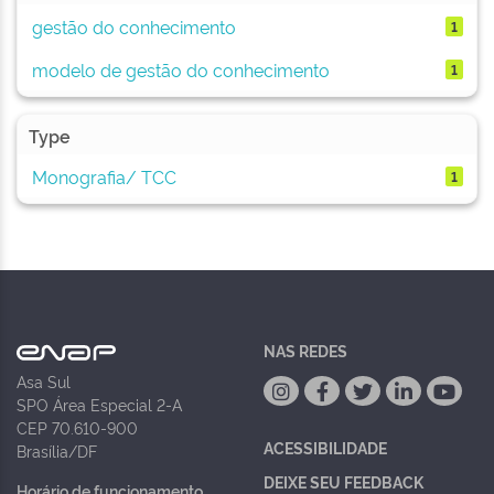
gestão do conhecimento
1
modelo de gestão do conhecimento
1
Type
Monografia/ TCC
1
NAS REDES
Asa Sul
SPO Área Especial 2-A
CEP 70.610-900
ACESSIBILIDADE
Brasília/DF
DEIXE SEU FEEDBACK
Horário de funcionamento