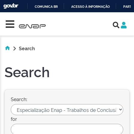
COMUNICA BR
ACESSO À INFORMAÇÃO
PARTI
Skip navigation
IR
PARA
O
CONTEÚDO
Search
Search
Search:
for