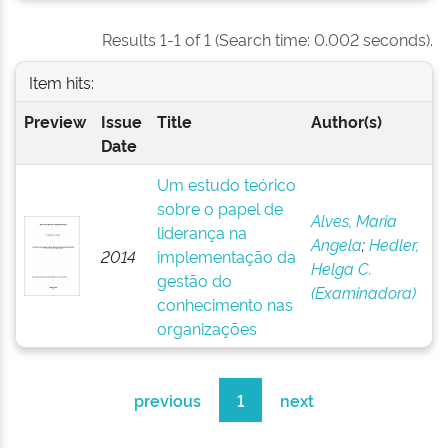
Results 1-1 of 1 (Search time: 0.002 seconds).
Item hits:
Preview
Issue
Title
Author(s)
Date
Um estudo teórico
sobre o papel de
Alves, Maria
liderança na
Angela
;
Hedler,
2014
implementação da
Helga C.
gestão do
(Examinadora)
conhecimento nas
organizações
previous
1
next