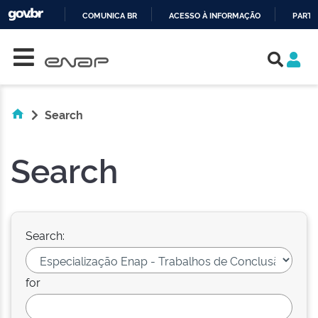
COMUNICA BR
ACESSO À INFORMAÇÃO
PARTI
Skip navigation
IR
PARA
O
CONTEÚDO
Search
Search
Search:
for