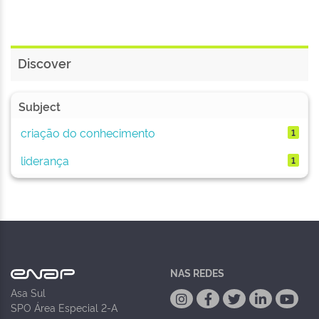
Discover
Subject
criação do conhecimento
1
liderança
1
NAS REDES
Asa Sul
SPO Área Especial 2-A