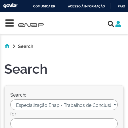
COMUNICA BR
ACESSO À INFORMAÇÃO
PARTI
Skip navigation
IR
PARA
O
CONTEÚDO
Search
Search
Search:
for