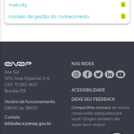
maturity
1
modelo de gestão do conhecimento
1
NAS REDES
Asa Sul
SPO Área Especial 2-A
CEP 70.610-900
ACESSIBILIDADE
Brasília/DF
DEIXE SEU FEEDBACK
Horário de funcionamento
Compartilhe conosco
se nossos
08h00 às 18h00
canais estão adequados pra
Contato
você? Elogios também são
biblioteca@enap.gov.br
super bem vindos!