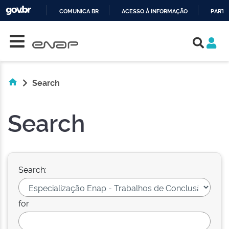
COMUNICA BR
ACESSO À INFORMAÇÃO
PARTI
Skip navigation
IR
PARA
O
CONTEÚDO
Search
Search
Search:
for