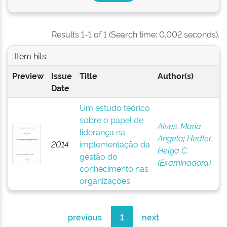
Results 1-1 of 1 (Search time: 0.002 seconds).
Item hits:
Preview
Issue
Title
Author(s)
Date
Um estudo teórico
sobre o papel de
Alves, Maria
liderança na
Angela
;
Hedler,
2014
implementação da
Helga C.
gestão do
(Examinadora)
conhecimento nas
organizações
previous
1
next