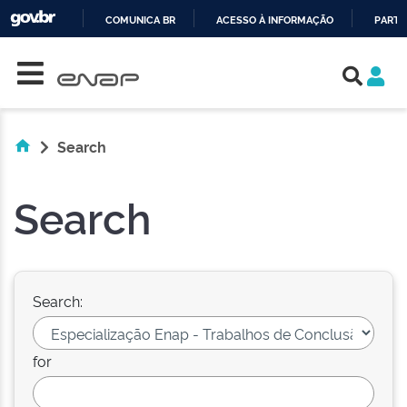
COMUNICA BR
ACESSO À INFORMAÇÃO
PARTI
Skip navigation
IR
PARA
O
CONTEÚDO
Search
Search
Search:
for