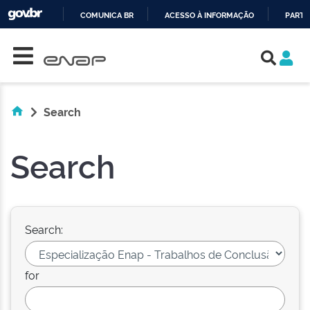
COMUNICA BR
ACESSO À INFORMAÇÃO
PARTI
Skip navigation
IR
PARA
O
CONTEÚDO
Search
Search
Search:
for