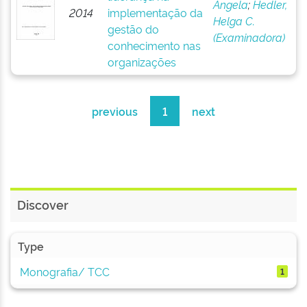
Angela
;
Hedler,
2014
implementação da
Helga C.
gestão do
(Examinadora)
conhecimento nas
organizações
previous
1
next
Discover
Type
Monografia/ TCC
1