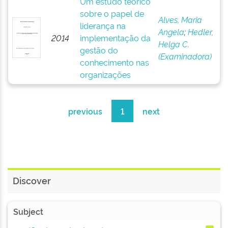
Um estudo teórico
sobre o papel de
Alves, Maria
liderança na
Angela
;
Hedler,
2014
implementação da
Helga C.
gestão do
(Examinadora)
conhecimento nas
organizações
previous
1
next
Discover
Subject