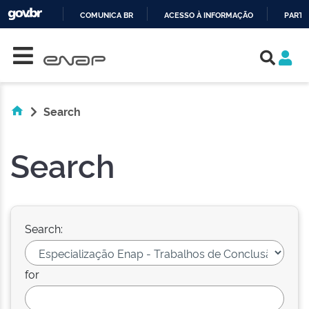
COMUNICA BR
ACESSO À INFORMAÇÃO
PARTI
Skip navigation
IR
PARA
O
CONTEÚDO
Search
Search
Search:
for