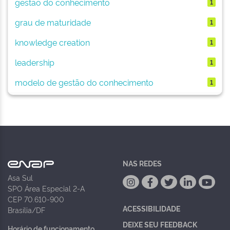
gestão do conhecimento
1
grau de maturidade
1
knowledge creation
1
leadership
1
modelo de gestão do conhecimento
1
NAS REDES
Asa Sul
SPO Área Especial 2-A
CEP 70.610-900
ACESSIBILIDADE
Brasília/DF
DEIXE SEU FEEDBACK
Horário de funcionamento