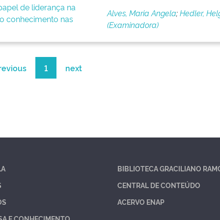
apel de liderança na
Alves, Maria Angela
;
Hedler, Hel
o conhecimento nas
(Examinadora)
revious
1
next
LA
BIBLIOTECA GRACILIANO RAM
S
CENTRAL DE CONTEÚDO
OS
ACERVO ENAP
SA E CONHECIMENTO