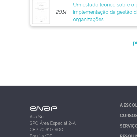
Um estudo teórico sobre o p
2014
implementação da gestão d
organizações
p
A ESCO
CURSO
Asa Sul
SPO Área Especial 2-A
SERVIÇ
CEP 70.610-900
Brasília/DF
PESQUI