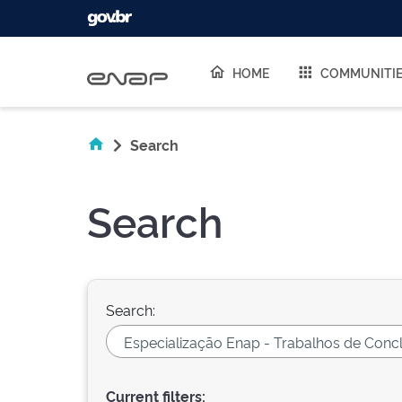
Skip navigation
HOME
COMMUNITI
Search
Search
Search:
Current filters: