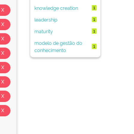
knowledge creation
1
leadership
1
maturity
1
modelo de gestão do
1
conhecimento