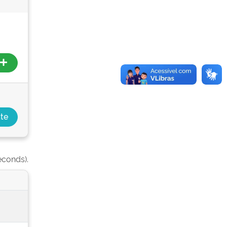
econds).