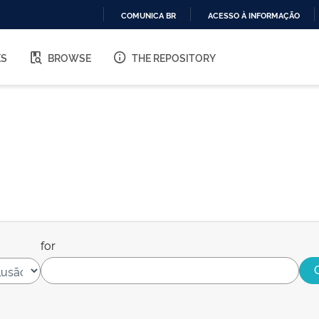
COMUNICA BR
ACESSO À INFORMAÇÃO
IR
PARA
ES
BROWSE
THE REPOSITORY
O
CONTEÚDO
for