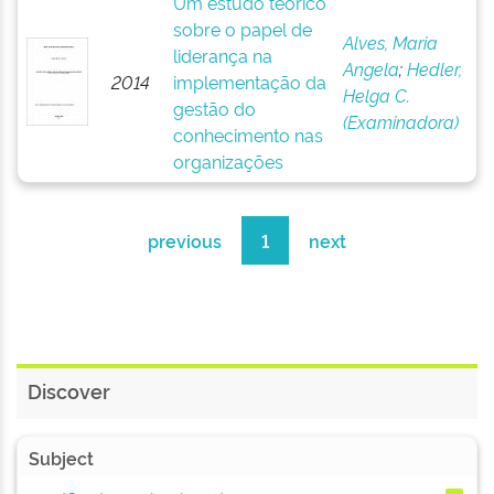
Um estudo teórico
sobre o papel de
Alves, Maria
liderança na
Angela
;
Hedler,
2014
implementação da
Helga C.
gestão do
(Examinadora)
conhecimento nas
organizações
previous
1
next
Discover
Subject