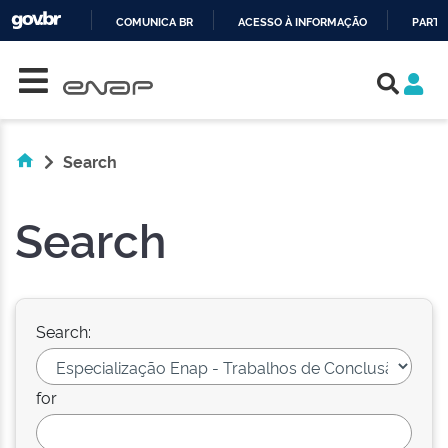
COMUNICA BR
ACESSO À INFORMAÇÃO
PARTI
Skip navigation
IR
PARA
O
CONTEÚDO
Search
Search
Search:
for