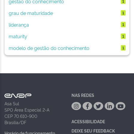
gestão do conhecimento
1
grau de maturidade
1
liderança
1
maturity
1
modelo de gestão do conhecimento
1
NAS REDES
Asa Sul
SPO Área Especial 2-A
CEP 70.610-900
ACESSIBILIDADE
Brasília/DF
DEIXE SEU FEEDBACK
Horário de funcionamento