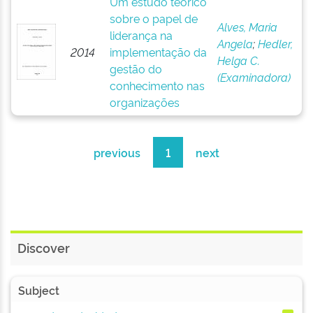
Um estudo teórico
sobre o papel de
Alves, Maria
liderança na
Angela
;
Hedler,
2014
implementação da
Helga C.
gestão do
(Examinadora)
conhecimento nas
organizações
previous
1
next
Discover
Subject