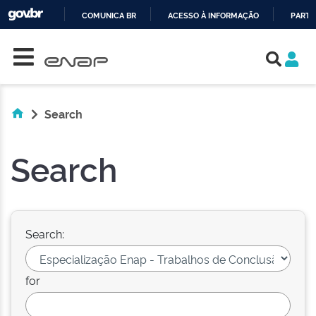
COMUNICA BR
ACESSO À INFORMAÇÃO
PARTI
Skip navigation
IR
PARA
O
CONTEÚDO
Search
Search
Search:
for