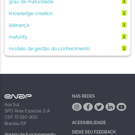
grau de maturidade
1
knowledge creation
1
liderança
1
maturity
1
modelo de gestão do conhecimento
1
NAS REDES
Asa Sul
SPO Área Especial 2-A
CEP 70.610-900
ACESSIBILIDADE
Brasília/DF
DEIXE SEU FEEDBACK
Horário de funcionamento