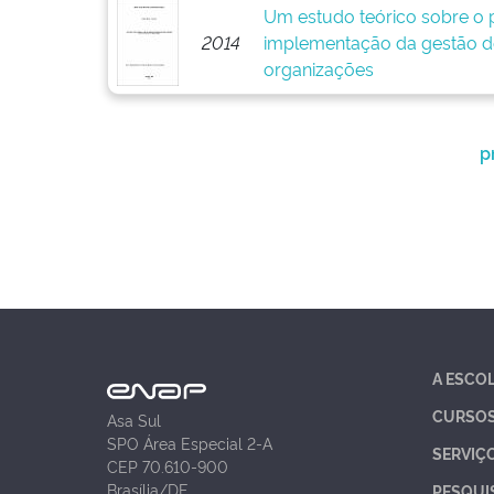
Um estudo teórico sobre o p
2014
implementação da gestão d
organizações
p
A ESCO
CURSO
Asa Sul
SPO Área Especial 2-A
SERVIÇ
CEP 70.610-900
Brasília/DF
PESQUI