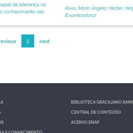
apel de liderança na
Alves, Maria Angela
;
Hedler, Hel
o conhecimento nas
(Examinadora)
revious
1
next
LA
BIBLIOTECA GRACILIANO RAM
S
CENTRAL DE CONTEÚDO
OS
ACERVO ENAP
SA E CONHECIMENTO