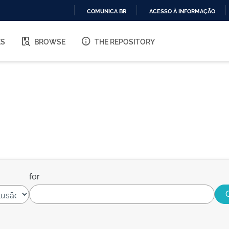
COMUNICA BR
ACESSO À INFORMAÇÃO
IR
PARA
ES
BROWSE
THE REPOSITORY
O
CONTEÚDO
for