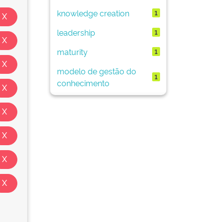
knowledge creation
1
leadership
1
maturity
1
modelo de gestão do
1
conhecimento