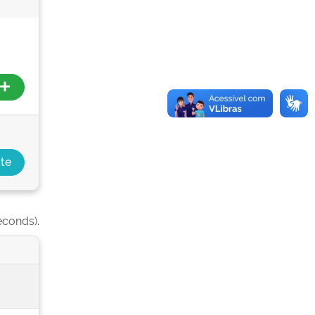
econds).