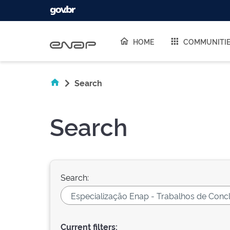
Skip navigation
HOME
COMMUNITI
Search
Search
Search:
Current filters: