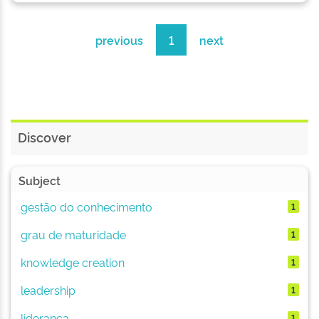
previous
1
next
Discover
Subject
gestão do conhecimento
1
grau de maturidade
1
knowledge creation
1
leadership
1
liderança
1