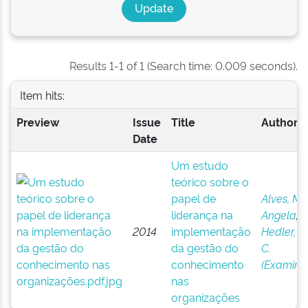
Results 1-1 of 1 (Search time: 0.009 seconds).
Item hits:
Preview
Issue
Title
Author(s
Date
Um estudo
teórico sobre o
papel de
Alves, Ma
liderança na
Angela
;
2014
implementação
Hedler, H
da gestão do
C.
conhecimento
(Examina
nas
organizações