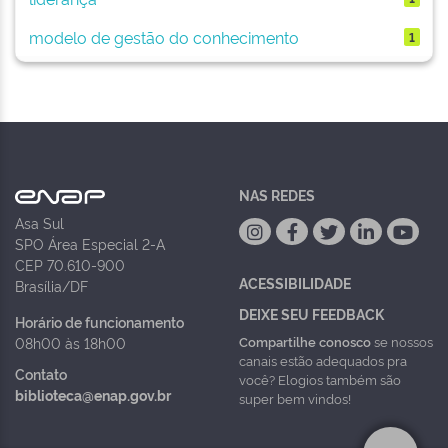
modelo de gestão do conhecimento
1
NAS REDES
Asa Sul
SPO Área Especial 2-A
CEP 70.610-900
ACESSIBILIDADE
Brasília/DF
DEIXE SEU FEEDBACK
Horário de funcionamento
Compartilhe conosco
se nossos
08h00 às 18h00
canais estão adequados pra
Contato
você? Elogios também são
biblioteca@enap.gov.br
super bem vindos!