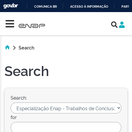
COMUNICA BR
ACESSO À INFORMAÇÃO
PARTI
Skip navigation
IR
PARA
O
CONTEÚDO
Search
Search
Search:
for