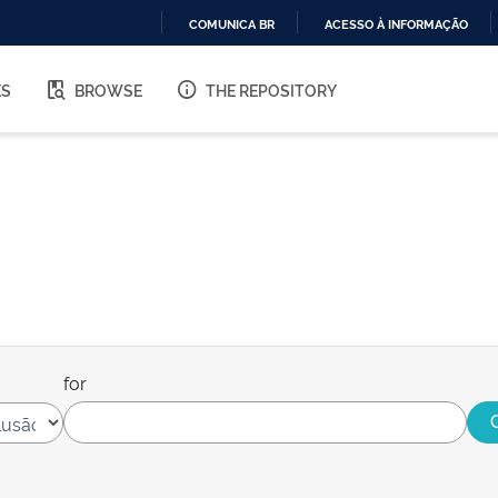
COMUNICA BR
ACESSO À INFORMAÇÃO
IR
PARA
ES
BROWSE
THE REPOSITORY
O
CONTEÚDO
for