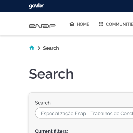
Skip navigation
HOME
COMMUNITI
Search
Search
Search:
Current filters: