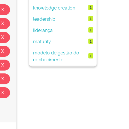
knowledge creation
1
leadership
1
liderança
1
maturity
1
modelo de gestão do
1
conhecimento