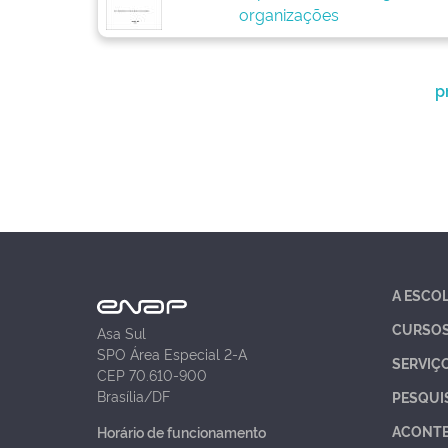
organizações
p
A ESCO
CURSO
Asa Sul
SPO Área Especial 2-A
SERVIÇ
CEP 70.610-900
Brasília/DF
PESQUI
ACONT
Horário de funcionamento