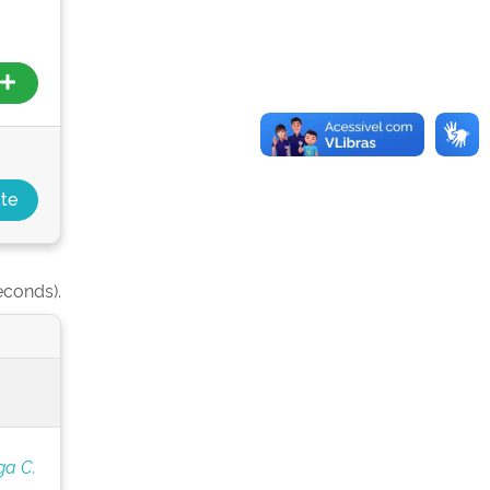
econds).
ga C.