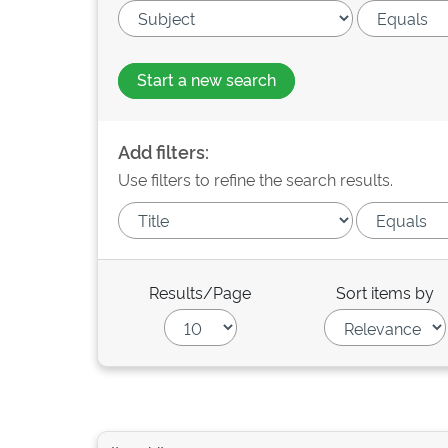
Start a new search
Add filters:
Use filters to refine the search results.
Results/Page
Sort items by