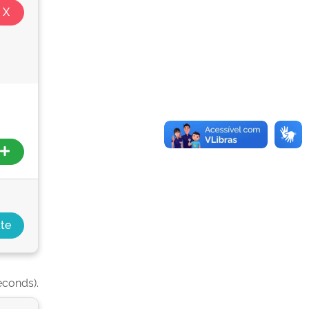
econds).