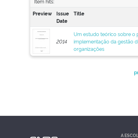
Item hits:
Preview
Issue
Title
Date
Um estudo teórico sobre o p
2014
implementação da gestão d
organizações
p
A ESCO