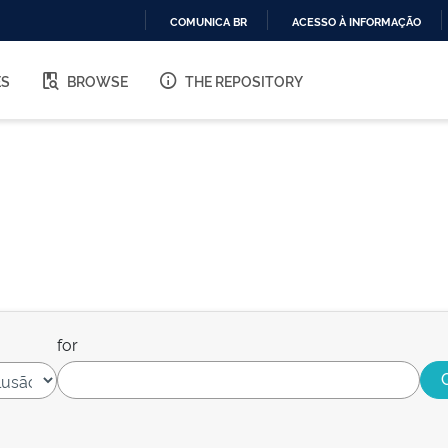
COMUNICA BR
ACESSO À INFORMAÇÃO
IR
PARA
ES
BROWSE
THE REPOSITORY
O
CONTEÚDO
for