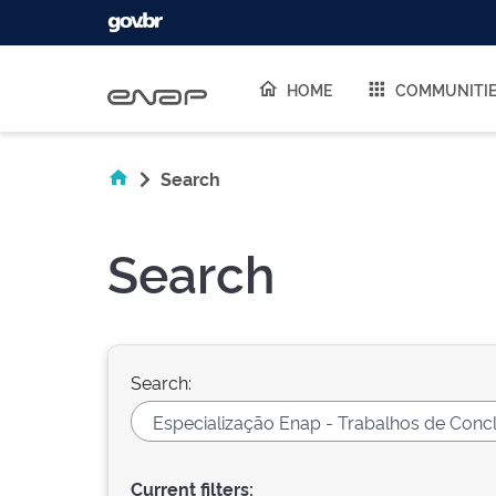
Skip navigation
HOME
COMMUNITI
Search
Search
Search:
Current filters: