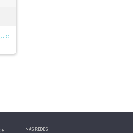
ga C.
NAS REDES
OS