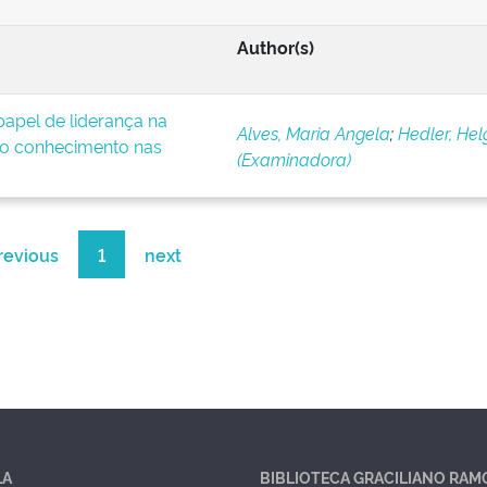
Author(s)
apel de liderança na
Alves, Maria Angela
;
Hedler, Hel
o conhecimento nas
(Examinadora)
revious
1
next
LA
BIBLIOTECA GRACILIANO RAM