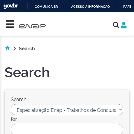
COMUNICA BR
ACESSO À INFORMAÇÃO
PARTI
Skip navigation
IR
PARA
O
CONTEÚDO
Search
Search
Search:
for