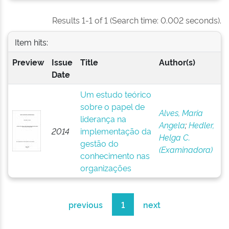
Results 1-1 of 1 (Search time: 0.002 seconds).
Item hits:
Preview
Issue
Title
Author(s)
Date
Um estudo teórico
sobre o papel de
Alves, Maria
liderança na
Angela
;
Hedler,
2014
implementação da
Helga C.
gestão do
(Examinadora)
conhecimento nas
organizações
previous
1
next