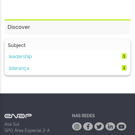
Discover
Subject
leadership
1
liderança
1
NAS REDES
Asa Sul
SPO Área Especial 2-A