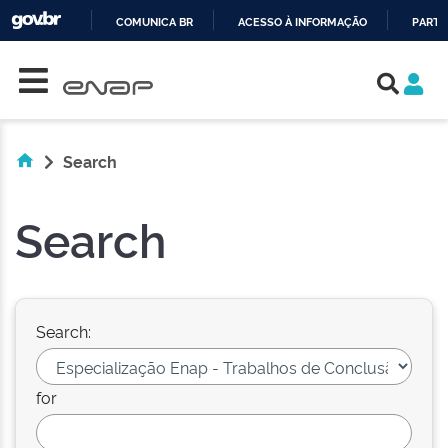
COMUNICA BR
ACESSO À INFORMAÇÃO
PARTI
Skip navigation
IR
PARA
O
CONTEÚDO
Search
Search
Search:
for