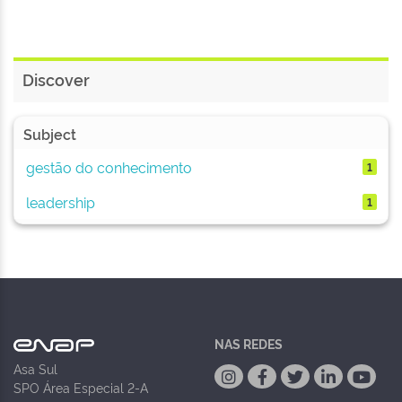
Discover
Subject
gestão do conhecimento
1
leadership
1
NAS REDES
Asa Sul
SPO Área Especial 2-A