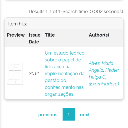
Results 1-1 of 1 (Search time: 0.002 seconds).
Item hits:
Preview
Issue
Title
Author(s)
Date
Um estudo teórico
sobre o papel de
Alves, Maria
liderança na
Angela
;
Hedler,
2014
implementação da
Helga C.
gestão do
(Examinadora)
conhecimento nas
organizações
previous
1
next