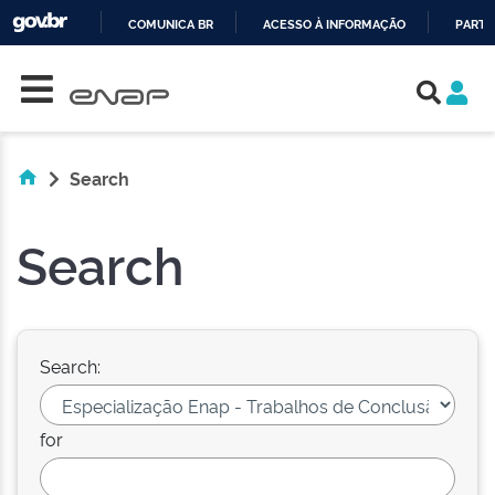
COMUNICA BR
ACESSO À INFORMAÇÃO
PARTI
Skip navigation
IR
PARA
O
CONTEÚDO
Search
Search
Search:
for