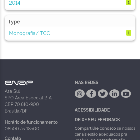
2014
1
Type
Monografia/ TCC
1
NAS REDES
Asa Sul
SPO Área Especial 2-A
CEP 70.610-900
ACESSIBILIDADE
Brasília/DF
DEIXE SEU FEEDBACK
Horário de funcionamento
Compartilhe conosco
se nossos
08h00 às 18h00
canais estão adequados pra
Contato
você? Elogios também são