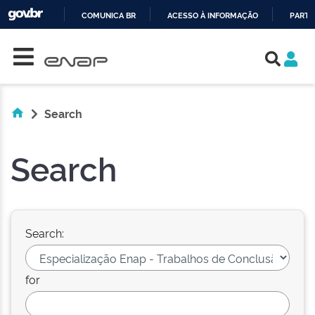
COMUNICA BR
ACESSO À INFORMAÇÃO
PARTI
Skip navigation
IR
PARA
O
CONTEÚDO
Search
Search
Search:
for