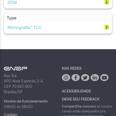
2014
1
Type
Monografia/ TCC
1
NAS REDES
Asa Sul
SPO Área Especial 2-A
CEP 70.610-900
ACESSIBILIDADE
Brasília/DF
DEIXE SEU FEEDBACK
Horário de funcionamento
Compartilhe conosco
se nossos
08h00 às 18h00
canais estão adequados pra
Contato
você? Elogios também são