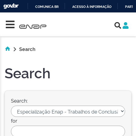
COMUNICA BR
ACESSO À INFORMAÇÃO
PARTI
Skip navigation
IR
PARA
O
CONTEÚDO
Search
Search
Search:
for