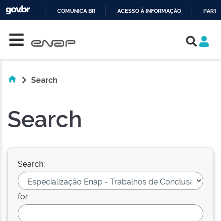
COMUNICA BR
ACESSO À INFORMAÇÃO
PARTI
Skip navigation
IR
PARA
O
CONTEÚDO
Search
Search
Search:
for