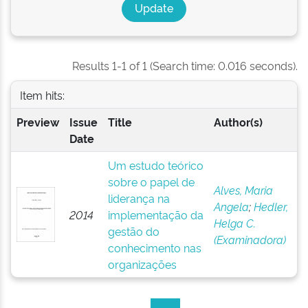
Results 1-1 of 1 (Search time: 0.016 seconds).
Item hits:
Preview
Issue
Title
Author(s)
Date
Um estudo teórico
sobre o papel de
Alves, Maria
liderança na
Angela
;
Hedler,
2014
implementação da
Helga C.
gestão do
(Examinadora)
conhecimento nas
organizações