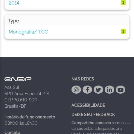
2014
1
Type
Monografia/ TCC
1
NAS REDES
Asa Sul
SPO Área Especial 2-A
CEP 70.610-900
ACESSIBILIDADE
Brasília/DF
DEIXE SEU FEEDBACK
Horário de funcionamento
Compartilhe conosco
se nossos
08h00 às 18h00
canais estão adequados pra
Contato
você? Elogios também são