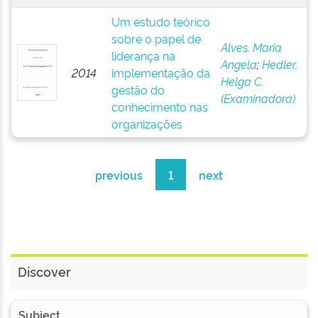
Um estudo teórico
sobre o papel de
Alves, Maria
liderança na
Angela
;
Hedler,
2014
implementação da
Helga C.
gestão do
(Examinadora)
conhecimento nas
organizações
previous
1
next
Discover
Subject