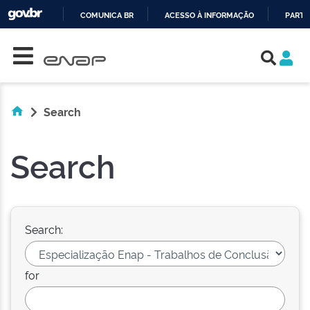
COMUNICA BR
ACESSO À INFORMAÇÃO
PARTI
Skip navigation
IR
PARA
O
CONTEÚDO
Search
Search
Search:
for