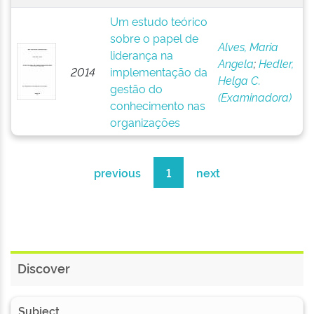
Um estudo teórico
sobre o papel de
Alves, Maria
liderança na
Angela
;
Hedler,
2014
implementação da
Helga C.
gestão do
(Examinadora)
conhecimento nas
organizações
previous
1
next
Discover
Subject