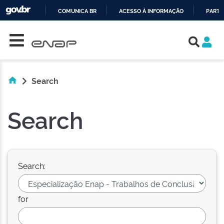
COMUNICA BR
ACESSO À INFORMAÇÃO
PARTI
Skip navigation
IR
PARA
O
CONTEÚDO
Search
Search
Search:
for