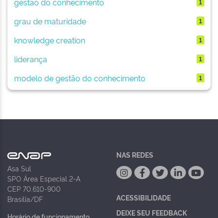
gestão do conhecimento
1
grau de maturidade
1
knowledge creation
1
liderança
1
modelo de gestão do conhecimento
1
NAS REDES
Asa Sul
SPO Área Especial 2-A
CEP 70.610-900
ACESSIBILIDADE
Brasília/DF
DEIXE SEU FEEDBACK
Horário de funcionamento