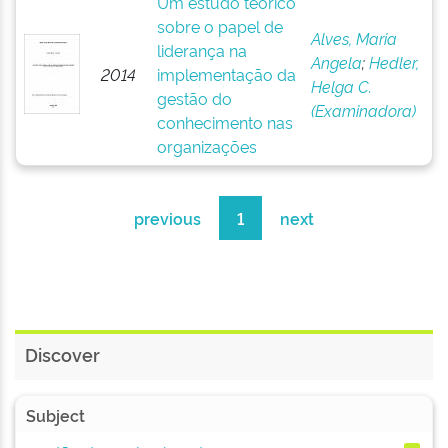
Um estudo teórico
sobre o papel de
Alves, Maria
liderança na
Angela
;
Hedler,
2014
implementação da
Helga C.
gestão do
(Examinadora)
conhecimento nas
organizações
previous
1
next
Discover
Subject