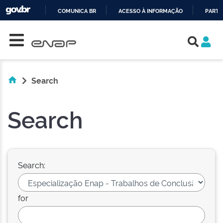
COMUNICA BR
ACESSO À INFORMAÇÃO
PARTI
Skip navigation
IR
PARA
O
CONTEÚDO
Search
Search
Search:
for