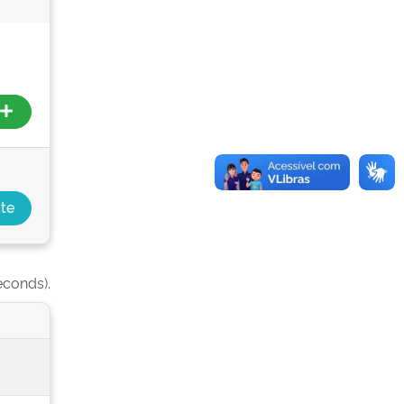
econds).