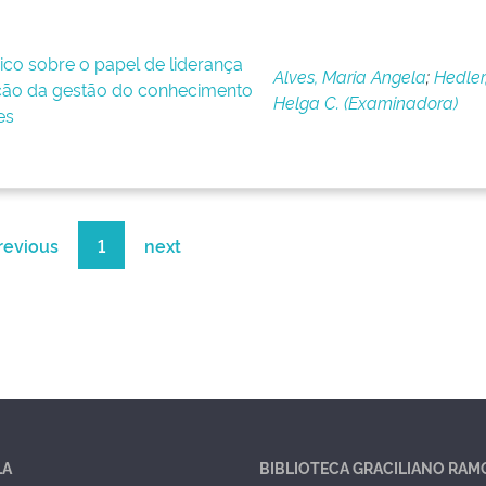
co sobre o papel de liderança
Alves, Maria Angela
;
Hedler
ão da gestão do conhecimento
Helga C. (Examinadora)
es
revious
1
next
LA
BIBLIOTECA GRACILIANO RAM