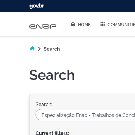
Skip navigation
HOME
COMMUNITI
Search
Search
Search:
Current filters: