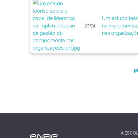
Um estudo teóri
2014
na implementaç
nas organizaçõ
p
A ESCO