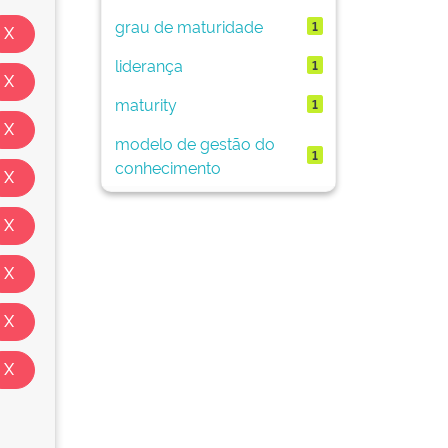
grau de maturidade
1
liderança
1
maturity
1
modelo de gestão do
1
conhecimento