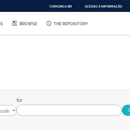
COMUNICA BR
ACESSO À INFORMAÇÃO
IR
PARA
ES
BROWSE
THE REPOSITORY
O
CONTEÚDO
for