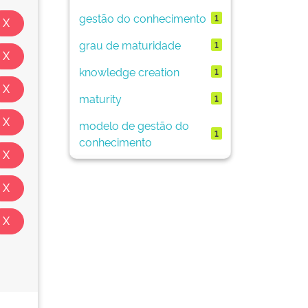
gestão do conhecimento
1
grau de maturidade
1
knowledge creation
1
maturity
1
modelo de gestão do
1
conhecimento