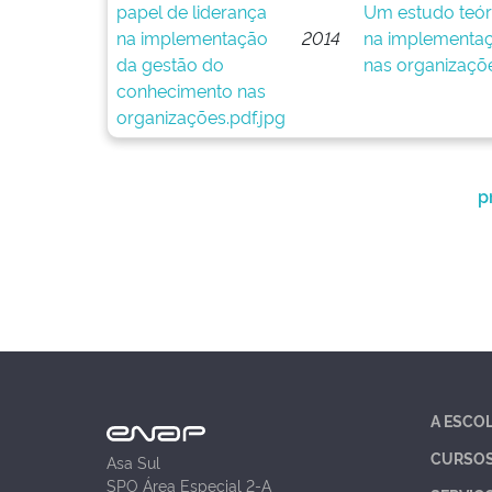
Um estudo teóri
2014
na implementaç
nas organizaçõ
p
A ESCO
CURSO
Asa Sul
SPO Área Especial 2-A