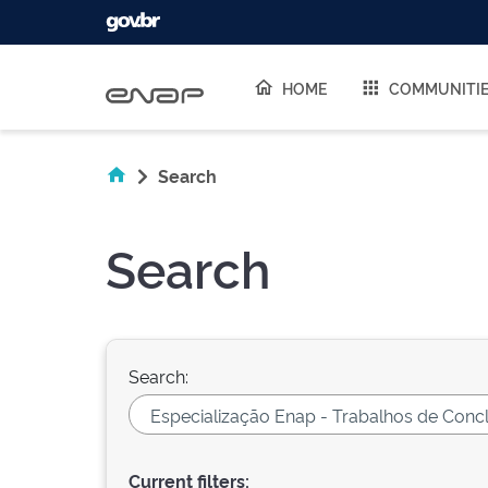
Skip navigation
HOME
COMMUNITI
Search
Search
Search:
Current filters: