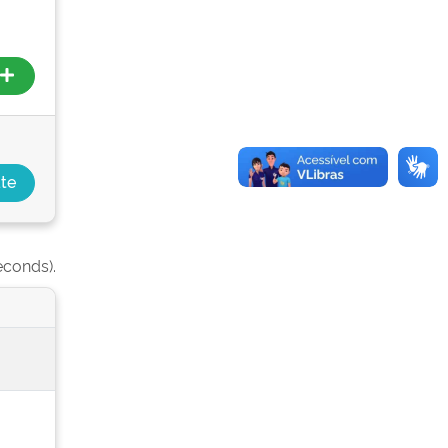
econds).