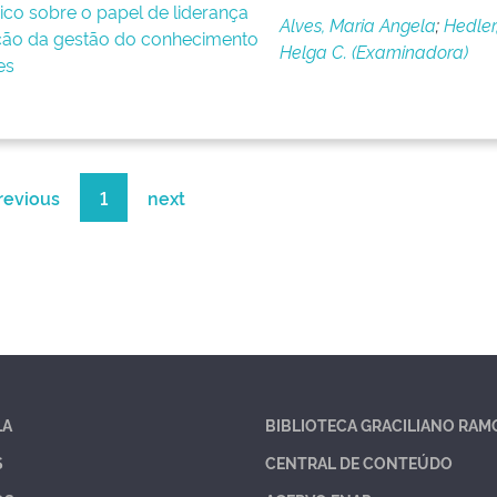
co sobre o papel de liderança
Alves, Maria Angela
;
Hedler
ão da gestão do conhecimento
Helga C. (Examinadora)
es
revious
1
next
LA
BIBLIOTECA GRACILIANO RAM
S
CENTRAL DE CONTEÚDO