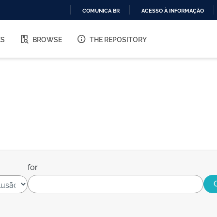
COMUNICA BR
ACESSO À INFORMAÇÃO
IR
PARA
ES
BROWSE
THE REPOSITORY
O
CONTEÚDO
for