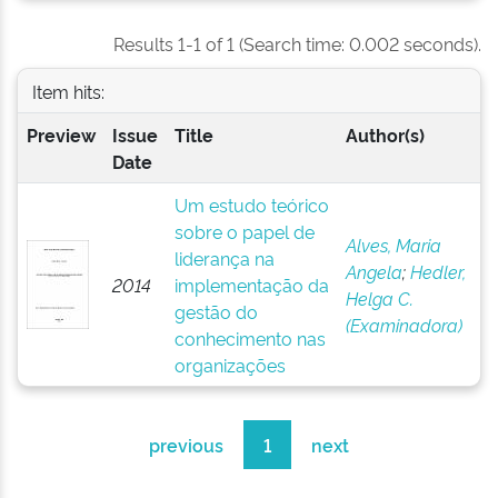
Results 1-1 of 1 (Search time: 0.002 seconds).
Item hits:
Preview
Issue
Title
Author(s)
Date
Um estudo teórico
sobre o papel de
Alves, Maria
liderança na
Angela
;
Hedler,
2014
implementação da
Helga C.
gestão do
(Examinadora)
conhecimento nas
organizações
previous
1
next