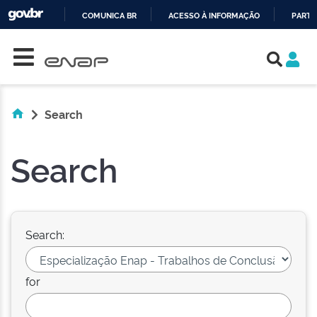
COMUNICA BR
ACESSO À INFORMAÇÃO
PARTI
Skip navigation
IR
PARA
O
CONTEÚDO
Search
Search
Search:
for