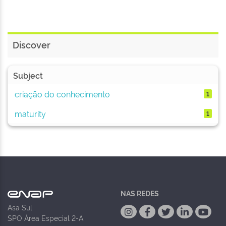
Discover
Subject
criação do conhecimento
1
maturity
1
NAS REDES
Asa Sul
SPO Área Especial 2-A