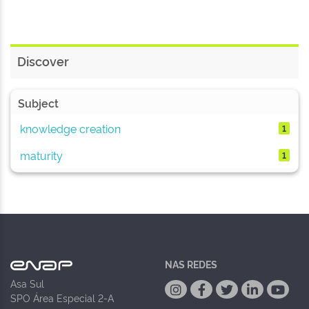
Discover
Subject
knowledge creation
1
maturity
1
NAS REDES
Asa Sul
SPO Área Especial 2-A