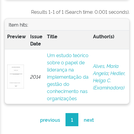
Results 1-1 of 1 (Search time: 0.001 seconds).
Item hits:
Preview
Issue
Title
Author(s)
Date
Um estudo teórico
sobre o papel de
Alves, Maria
liderança na
Angela
;
Hedler,
2014
implementação da
Helga C.
gestão do
(Examinadora)
conhecimento nas
organizações
previous
1
next