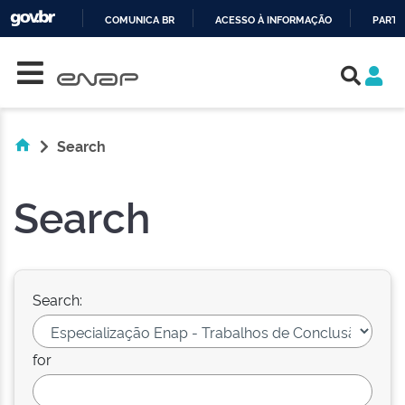
COMUNICA BR
ACESSO À INFORMAÇÃO
PARTI
Skip navigation
IR
PARA
O
CONTEÚDO
Search
Search
Search:
for