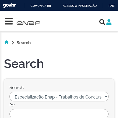
COMUNICA BR
ACESSO À INFORMAÇÃO
PARTI
Skip navigation
IR
PARA
O
CONTEÚDO
Search
Search
Search:
for