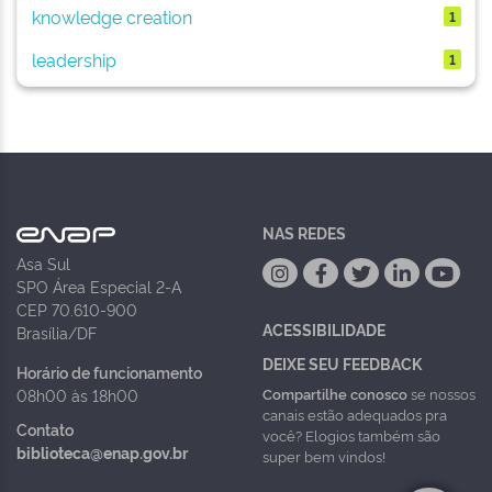
knowledge creation
1
leadership
1
NAS REDES
Asa Sul
SPO Área Especial 2-A
CEP 70.610-900
ACESSIBILIDADE
Brasília/DF
DEIXE SEU FEEDBACK
Horário de funcionamento
Compartilhe conosco
se nossos
08h00 às 18h00
canais estão adequados pra
Contato
você? Elogios também são
biblioteca@enap.gov.br
super bem vindos!