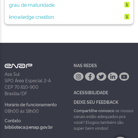
grau de maturidade
1
knowledge creation
1
NAS REDES
Asa Sul
SPO Área Especial 2-A
CEP 70.610-900
ACESSIBILIDADE
Brasília/DF
DEIXE SEU FEEDBACK
Horário de funcionamento
Compartilhe conosco
se nossos
08h00 às 18h00
canais estão adequados pra
Contato
você? Elogios também são
biblioteca@enap.gov.br
super bem vindos!