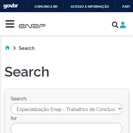
COMUNICA BR
ACESSO À INFORMAÇÃO
PARTI
Skip navigation
IR
PARA
O
CONTEÚDO
Search
Search
Search:
for