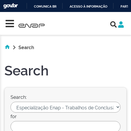
COMUNICA BR
ACESSO À INFORMAÇÃO
PARTI
Skip navigation
IR
PARA
O
CONTEÚDO
Search
Search
Search:
for