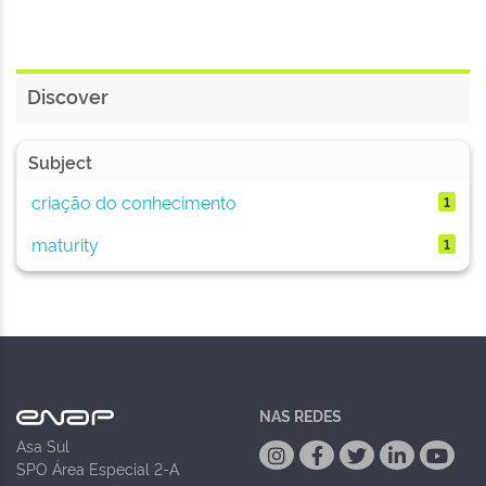
Discover
Subject
criação do conhecimento
1
maturity
1
NAS REDES
Asa Sul
SPO Área Especial 2-A