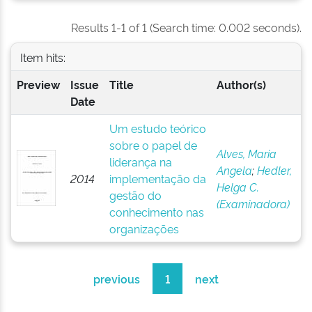
Results 1-1 of 1 (Search time: 0.002 seconds).
Item hits:
Preview
Issue
Title
Author(s)
Date
Um estudo teórico
sobre o papel de
Alves, Maria
liderança na
Angela
;
Hedler,
2014
implementação da
Helga C.
gestão do
(Examinadora)
conhecimento nas
organizações
previous
1
next