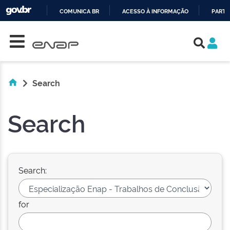
COMUNICA BR
ACESSO À INFORMAÇÃO
PARTI
Skip navigation
IR
PARA
O
CONTEÚDO
Search
Search
Search:
for