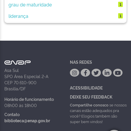
grau de maturidade
1
liderança
1
NAS REDES
Asa Sul
SPO Área Especial 2-A
CEP 70.610-900
ACESSIBILIDADE
Brasília/DF
DEIXE SEU FEEDBACK
Horário de funcionamento
Compartilhe conosco
se nossos
08h00 às 18h00
canais estão adequados pra
Contato
você? Elogios também são
biblioteca@enap.gov.br
super bem vindos!