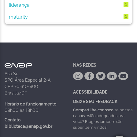
liderança
1
maturity
1
NAS REDES
Asa Sul
SPO Área Especial 2-A
CEP 70.610-900
ACESSIBILIDADE
Brasília/DF
DEIXE SEU FEEDBACK
Horário de funcionamento
Compartilhe conosco
se nossos
08h00 às 18h00
canais estão adequados pra
Contato
você? Elogios também são
biblioteca@enap.gov.br
super bem vindos!