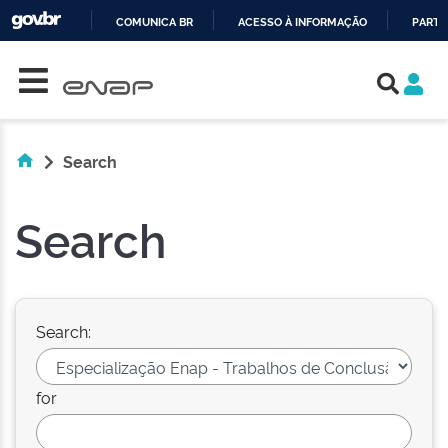
COMUNICA BR
ACESSO À INFORMAÇÃO
PARTI
Skip navigation
IR
PARA
O
CONTEÚDO
Search
Search
Search:
for