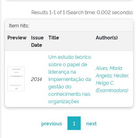
Results 1-1 of 1 (Search time: 0.002 seconds).
Item hits:
Preview
Issue
Title
Author(s)
Date
Um estudo teórico
sobre o papel de
Alves, Maria
liderança na
Angela
;
Hedler,
2014
implementação da
Helga C.
gestão do
(Examinadora)
conhecimento nas
organizações
previous
1
next