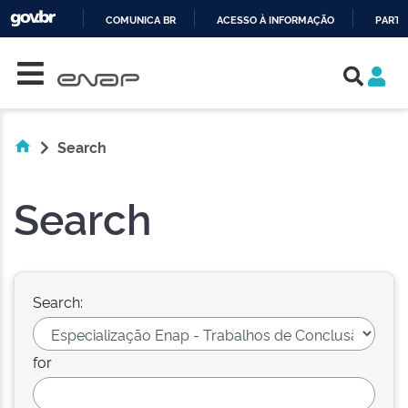
COMUNICA BR
ACESSO À INFORMAÇÃO
PARTI
Skip navigation
IR
PARA
O
CONTEÚDO
Search
Search
Search:
for