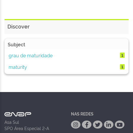
Discover
Subject
grau de maturidade
1
maturity
1
NAS REDES
Asa Sul
SPO Área Especial 2-A