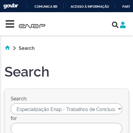
COMUNICA BR
ACESSO À INFORMAÇÃO
PARTI
Skip navigation
IR
PARA
O
CONTEÚDO
Search
Search
Search:
for