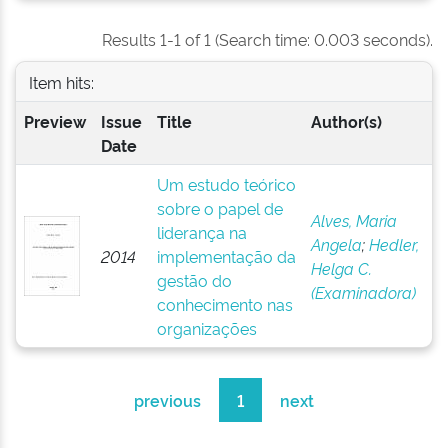
Results 1-1 of 1 (Search time: 0.003 seconds).
Item hits:
Preview
Issue
Title
Author(s)
Date
Um estudo teórico
sobre o papel de
Alves, Maria
liderança na
Angela
;
Hedler,
2014
implementação da
Helga C.
gestão do
(Examinadora)
conhecimento nas
organizações
previous
1
next