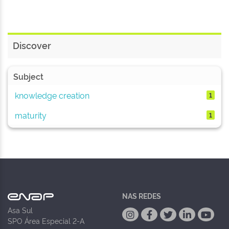
Discover
Subject
knowledge creation
1
maturity
1
NAS REDES
Asa Sul
SPO Área Especial 2-A