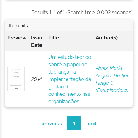
Results 1-1 of 1 (Search time: 0.002 seconds).
Item hits:
Preview
Issue
Title
Author(s)
Date
Um estudo teórico
sobre o papel de
Alves, Maria
liderança na
Angela
;
Hedler,
2014
implementação da
Helga C.
gestão do
(Examinadora)
conhecimento nas
organizações
previous
1
next