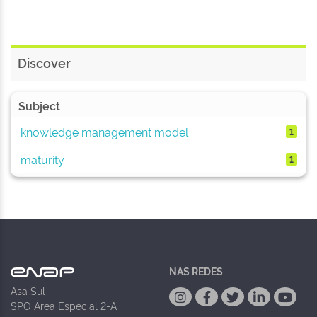
Discover
Subject
knowledge management model
1
maturity
1
NAS REDES
Asa Sul
SPO Área Especial 2-A