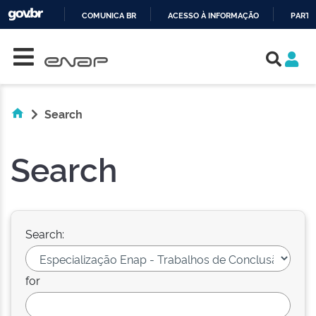
COMUNICA BR
ACESSO À INFORMAÇÃO
PARTI
Skip navigation
IR
PARA
O
CONTEÚDO
Search
Search
Search:
for