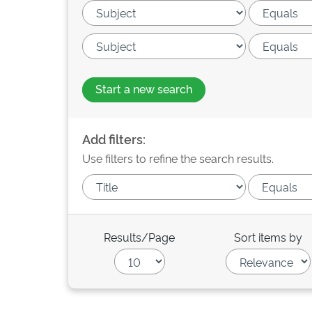
Start a new search
Add filters:
Use filters to refine the search results.
Results/Page
Sort items by