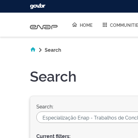
Skip navigation
HOME
COMMUNITI
Search
Search
Search:
Current filters: