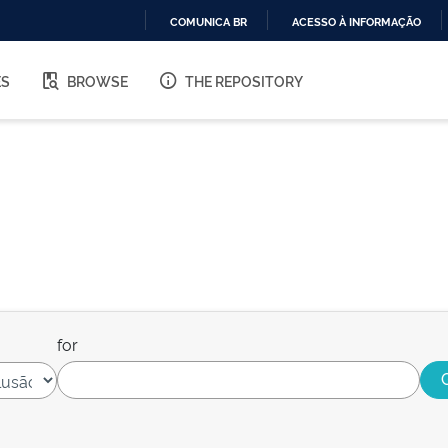
COMUNICA BR
ACESSO À INFORMAÇÃO
IR
PARA
ES
BROWSE
THE REPOSITORY
O
CONTEÚDO
for