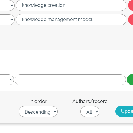
In order
Authors/record