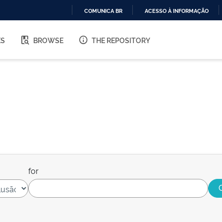
COMUNICA BR
ACESSO À INFORMAÇÃO
IR
PARA
ES
BROWSE
THE REPOSITORY
O
CONTEÚDO
for