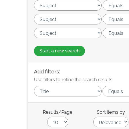
Start a new search
Add filters:
Use filters to refine the search results.
Results/Page
Sort items by