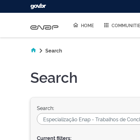
Skip navigation
HOME
COMMUNITI
Search
Search
Search:
Current filters: