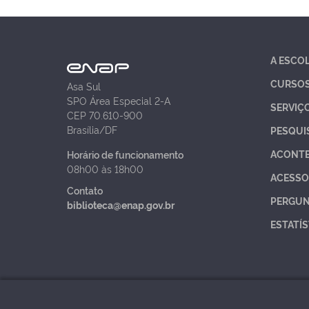
A ESCO
CURSO
Asa Sul
SPO Área Especial 2-A
SERVIÇ
CEP 70.610-900
Brasília/DF
PESQUI
ACONT
Horário de funcionamento
08h00 às 18h00
ACESSO
Contato
PERGUN
biblioteca@enap.gov.br
ESTATÍS