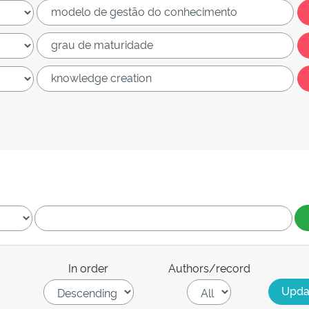
In order
Authors/record