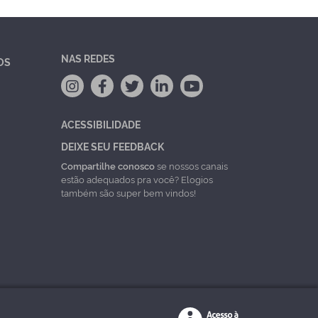
NAS REDES
OS
ACESSIBILIDADE
DEIXE SEU FEEDBACK
Compartilhe conosco
se nossos canais
estão adequados pra você? Elogios
também são super bem vindos!