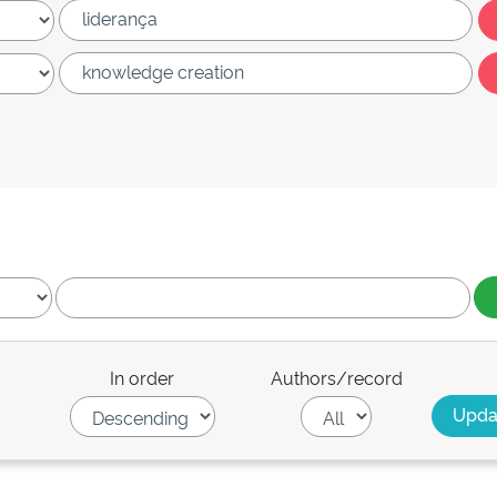
In order
Authors/record