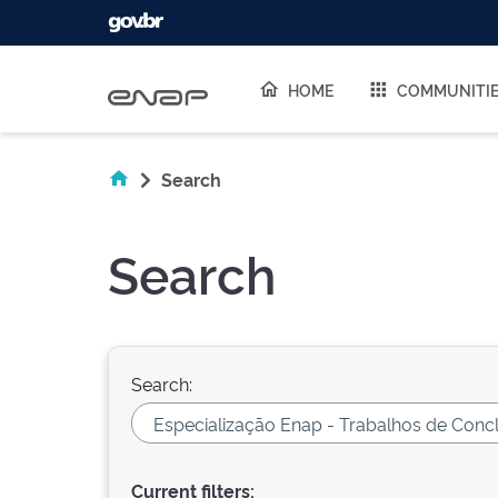
Skip navigation
HOME
COMMUNITI
Search
Search
Search:
Current filters: