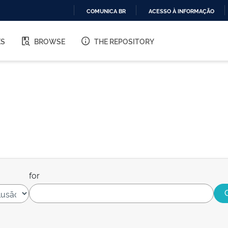
COMUNICA BR
ACESSO À INFORMAÇÃO
IR
PARA
ES
BROWSE
THE REPOSITORY
O
CONTEÚDO
for