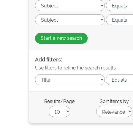
Start a new search
Add filters:
Use filters to refine the search results.
Results/Page
Sort items by