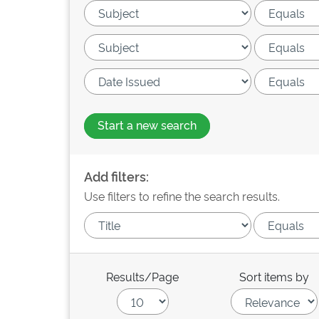
Start a new search
Add filters:
Use filters to refine the search results.
Results/Page
Sort items by