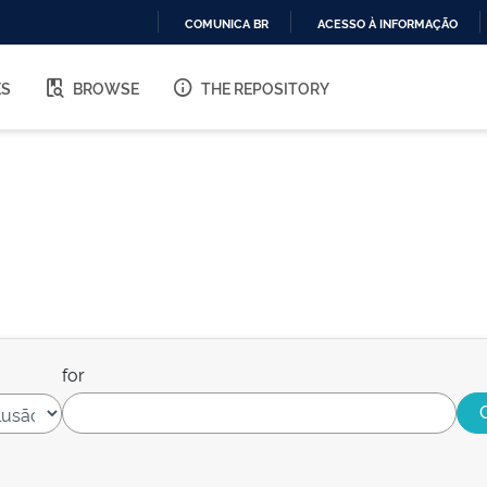
COMUNICA BR
ACESSO À INFORMAÇÃO
IR
PARA
ES
BROWSE
THE REPOSITORY
O
CONTEÚDO
for