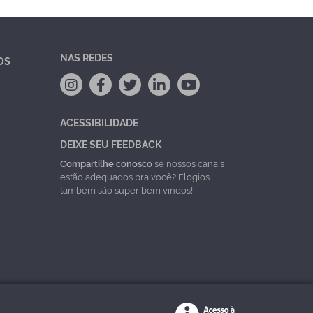
NAS REDES
OS
ACESSIBILIDADE
DEIXE SEU FEEDBACK
Compartilhe conosco
se nossos canais
estão adequados pra você? Elogios
também são super bem vindos!