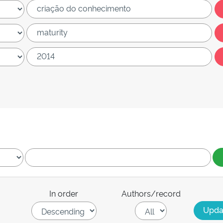
In order
Authors/record