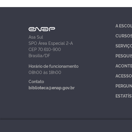
A ESCO
CURSO
Asa Sul
SPO Área Especial 2-A
SERVIÇ
CEP 70.610-900
Brasília/DF
PESQUI
ACONT
Horário de funcionamento
08h00 às 18h00
ACESSO
Contato
PERGUN
biblioteca@enap.gov.br
ESTATÍS