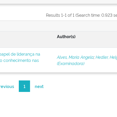
Results 1-1 of 1 (Search time: 0.923 s
Author(s)
apel de liderança na
Alves, Maria Angela
;
Hedler, Hel
o conhecimento nas
(Examinadora)
revious
1
next