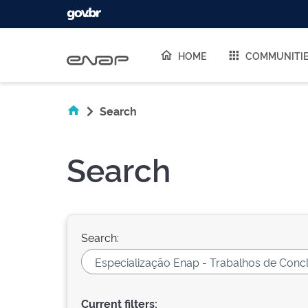
Skip navigation
HOME
COMMUNITI
Search
Search
Search:
Current filters: