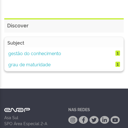
Discover
Subject
gestão do conhecimento
1
grau de maturidade
1
NAS REDES
Asa Sul
SPO Área Especial 2-A