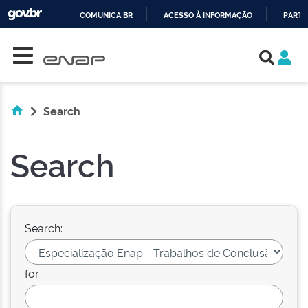
COMUNICA BR
ACESSO À INFORMAÇÃO
PARTI
Skip navigation
IR
PARA
O
CONTEÚDO
Search
Search
Search:
for