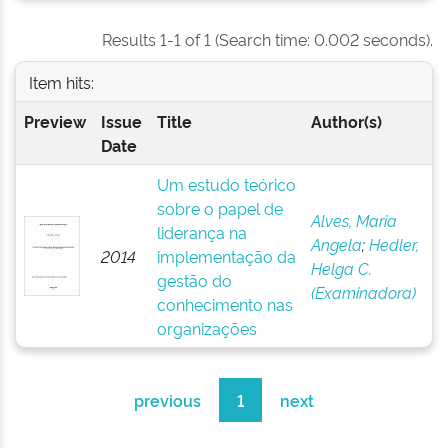
Results 1-1 of 1 (Search time: 0.002 seconds).
Item hits:
Preview
Issue
Title
Author(s)
Date
Um estudo teórico
sobre o papel de
Alves, Maria
liderança na
Angela
;
Hedler,
2014
implementação da
Helga C.
gestão do
(Examinadora)
conhecimento nas
organizações
previous
1
next