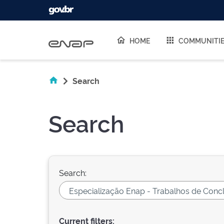
Skip navigation
HOME
COMMUNITI
Search
Search
Search:
Current filters: