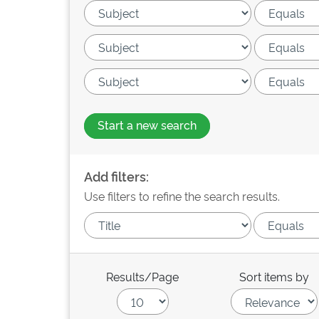
Start a new search
Add filters:
Use filters to refine the search results.
Results/Page
Sort items by