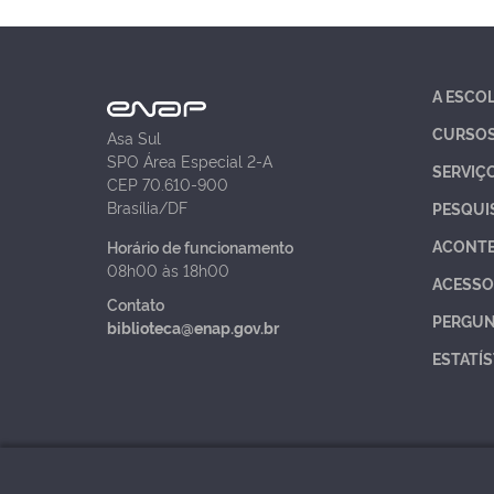
A ESCO
CURSO
Asa Sul
SPO Área Especial 2-A
SERVIÇ
CEP 70.610-900
Brasília/DF
PESQUI
ACONT
Horário de funcionamento
08h00 às 18h00
ACESSO
Contato
PERGUN
biblioteca@enap.gov.br
ESTATÍS