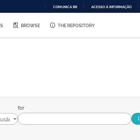
COMUNICA BR
ACESSO À INFORMAÇÃO
IR
PARA
ES
BROWSE
THE REPOSITORY
O
CONTEÚDO
for