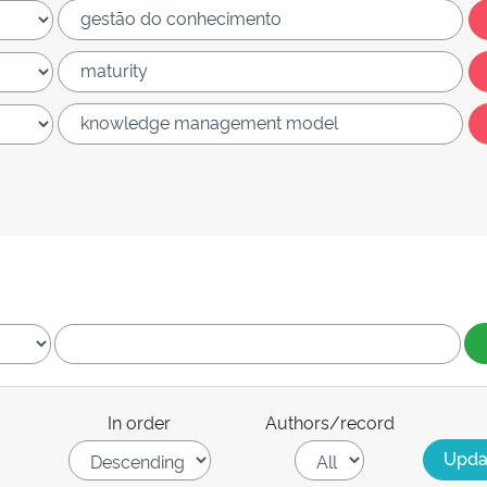
In order
Authors/record