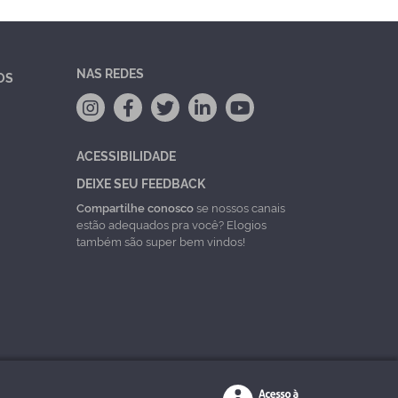
NAS REDES
OS
ACESSIBILIDADE
DEIXE SEU FEEDBACK
Compartilhe conosco
se nossos canais
estão adequados pra você? Elogios
também são super bem vindos!