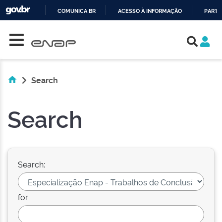
COMUNICA BR
ACESSO À INFORMAÇÃO
PARTI
Skip navigation
IR
PARA
O
CONTEÚDO
Search
Search
Search:
for