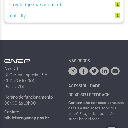
knowledge management
1
maturity
1
NAS REDES
Asa Sul
SPO Área Especial 2-A
CEP 70.610-900
ACESSIBILIDADE
Brasília/DF
DEIXE SEU FEEDBACK
Horário de funcionamento
Compartilhe conosco
se nossos
08h00 às 18h00
canais estão adequados pra
Contato
você? Elogios também são
biblioteca@enap.gov.br
super bem vindos!