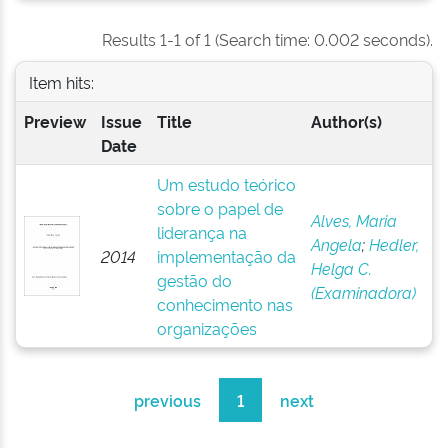
Results 1-1 of 1 (Search time: 0.002 seconds).
Item hits:
Preview
Issue
Title
Author(s)
Date
Um estudo teórico
sobre o papel de
Alves, Maria
liderança na
Angela
;
Hedler,
2014
implementação da
Helga C.
gestão do
(Examinadora)
conhecimento nas
organizações
previous
1
next