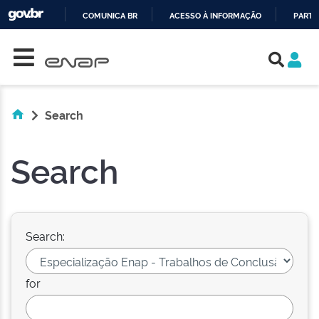
COMUNICA BR
ACESSO À INFORMAÇÃO
PARTI
Skip navigation
IR
PARA
O
CONTEÚDO
Search
Search
Search:
for