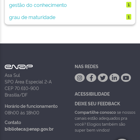
gestão do conhecimento
1
grau de maturidade
1
NAS REDES
Asa Sul
SPO Área Especial 2-A
CEP 70.610-900
ACESSIBILIDADE
Brasília/DF
DEIXE SEU FEEDBACK
Horário de funcionamento
Compartilhe conosco
se nossos
08h00 às 18h00
canais estão adequados pra
Contato
você? Elogios também são
biblioteca@enap.gov.br
super bem vindos!