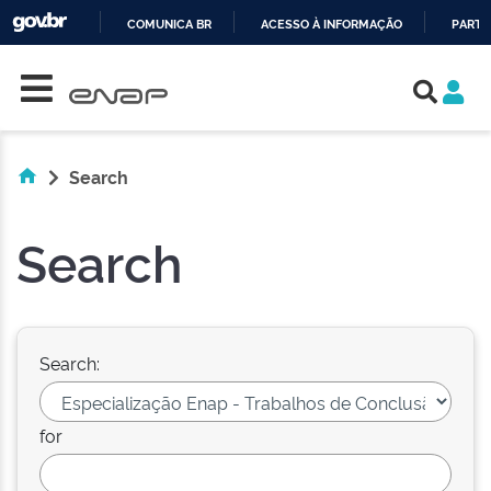
COMUNICA BR
ACESSO À INFORMAÇÃO
PARTI
Skip navigation
IR
PARA
O
CONTEÚDO
Search
Search
Search:
for